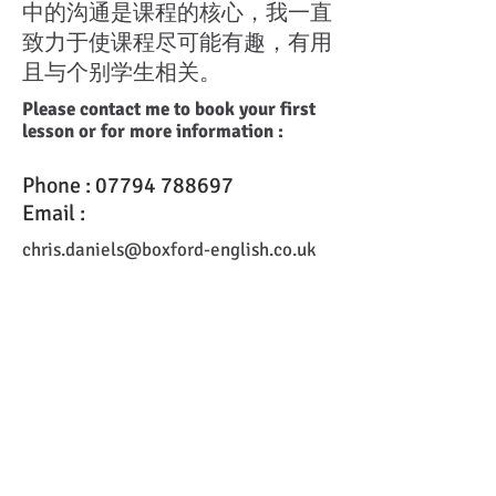
中的沟通是课程的核心，我一直
致力于使课程尽可能有趣，有用
且与个别学生相关。
Please contact me to book your first
lesson or for more information :
Phone :
07794 788697
Email :
chris.daniels@boxford-english.co.uk
Providing private English lessons
in Sudbury, Colchester, Ipswich,
Bury St. Edmunds, Thetford