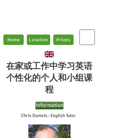
Boxford English Lessons
Teaching E
nglish as
a
2nd Language
Home
Location
Prices
在家或工作中学习英语
个性化的个人和小组课
程
Information
Chris Daniels : English Tutor